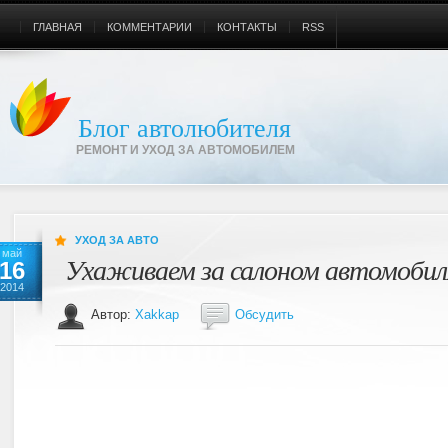
ГЛАВНАЯ
КОММЕНТАРИИ
КОНТАКТЫ
RSS
Блог автолюбителя
РЕМОНТ И УХОД ЗА АВТОМОБИЛЕМ
УХОД ЗА АВТО
май
Ухаживаем за салоном автомобил
16
2014
Автор:
Xakkap
Обсудить