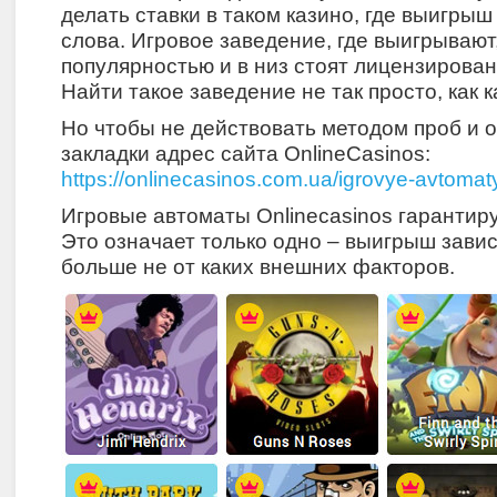
делать ставки в таком казино, где выигрыш
слова. Игровое заведение, где выигрывают
популярностью и в низ стоят лицензирова
Найти такое заведение не так просто, как к
Но чтобы не действовать методом проб и о
закладки адрес сайта OnlineCasinos:
https://onlinecasinos.com.ua/igrovye-avtomat
Игровые автоматы Onlinecasinos гарантиру
Это означает только одно – выигрыш завис
больше не от каких внешних факторов.