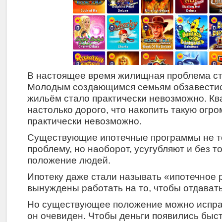
В настоящее время жилищная проблема ст
Молодым создающимся семьям обзавести
жильём стало практически невозможно. Кв
настолько дорого, что накопить такую огр
практически невозможно.
Существующие ипотечные программы не т
проблему, но наоборот, усугубляют и без т
положение людей.
Ипотеку даже стали называть «ипотечное 
вынуждены работать на то, чтобы отдавать
Но существующее положение можно исправ
он очевиден. Чтобы деньги появились быс