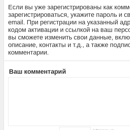
Если вы уже зарегистрированы как комм
зарегистрироваться, укажите пароль и 
email. При регистрации на указанный ад
кодом активации и ссылкой на ваш персо
вы сможете изменить свои данные, включ
описание, контакты и т.д., а также подпи
комментарии.
Ваш комментарий