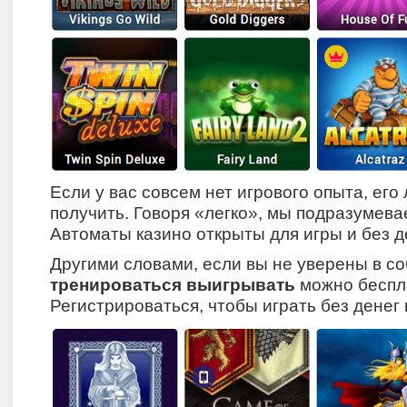
Если у вас совсем нет игрового опыта, его
получить. Говоря «легко», мы подразумева
Автоматы казино открыты для игры и без д
Другими словами, если вы не уверены в с
тренироваться выигрывать
можно беспл
Регистрироваться, чтобы играть без денег