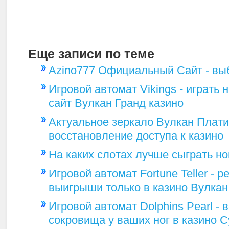
Еще записи по теме
Azino777 Официальный Сайт - вы
Игровой автомат Vikings - играть
сайт Вулкан Гранд казино
Актуальное зеркало Вулкан Плати
восстановление доступа к казино
На каких слотах лучше сыграть но
Игровой автомат Fortune Teller - 
выигрыши только в казино Вулкан
Игровой автомат Dolphins Pearl - 
сокровища у ваших ног в казино 