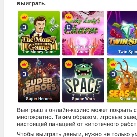
выиграть
.
Выигрыш в онлайн-казино может покрыть 
многократно. Таким образом, игровые зав
настоящей панацеей от «ипотечного рабст
Чтобы выиграть деньги, нужно не только ум