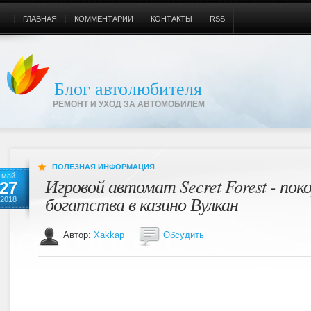
ГЛАВНАЯ
КОММЕНТАРИИ
КОНТАКТЫ
RSS
Блог автолюбителя
РЕМОНТ И УХОД ЗА АВТОМОБИЛЕМ
ПОЛЕЗНАЯ ИНФОРМАЦИЯ
май
Игровой автомат Secret Forest - пок
27
богатства в казино Вулкан
2018
Автор:
Xakkap
Обсудить