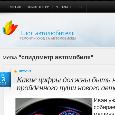
ГЛАВНАЯ
КОММЕНТАРИИ
КОНТАКТЫ
RSS
Блог автолюбителя
РЕМОНТ И УХОД ЗА АВТОМОБИЛЕМ
"спидометр автомобиля"
Метка
РЕМОНТ
сен
Какие цифры должны быть н
3
пройденного пути нового ав
2012
Иван уж
собирае
машину.