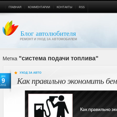
ГЛАВНАЯ
КОММЕНТАРИИ
КОНТАКТЫ
RSS
Блог автолюбителя
РЕМОНТ И УХОД ЗА АВТОМОБИЛЕМ
"система подачи топлива"
Метка
УХОД ЗА АВТО
дек
Как правильно экономить бен
9
2011