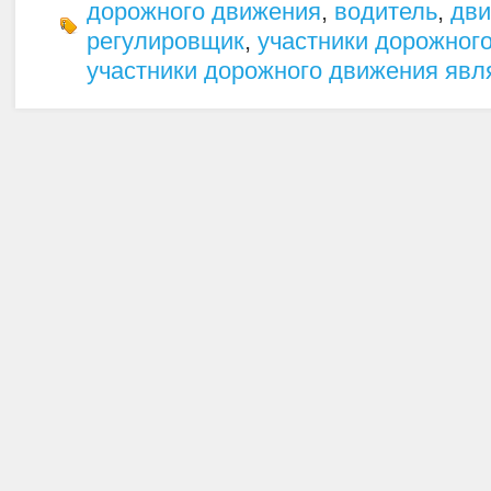
дорожного движения
,
водитель
,
дв
регулировщик
,
участники дорожног
участники дорожного движения явл