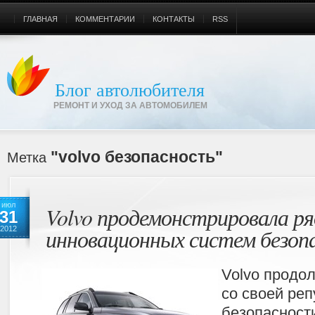
ГЛАВНАЯ
КОММЕНТАРИИ
КОНТАКТЫ
RSS
Блог автолюбителя
РЕМОНТ И УХОД ЗА АВТОМОБИЛЕМ
"volvo безопасность"
Метка
июл
Volvo продемонстрировала ря
31
инновационных систем безоп
2012
Volvo продол
со своей ре
безопасности