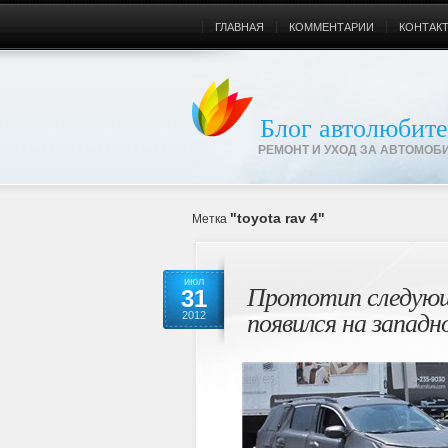
ГЛАВНАЯ
КОММЕНТАРИИ
КОНТАК
Блог автолюбите
РЕМОНТ И УХОД ЗА АВТОМОБ
"toyota rav 4"
Метка
июл
Прототип следующе
31
появился на запад
2012