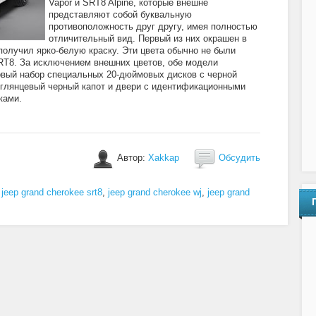
Vapor и SRT8 Alpine, которые внешне
представляют собой буквальную
противоположность друг другу, имея полностью
отличительный вид. Первый из них окрашен в
получил ярко-белую краску. Эти цвета обычно не были
RT8. За исключением внешних цветов, обе модели
овый набор специальных 20-дюймовых дисков с черной
 глянцевый черный капот и двери с идентификационными
ками.
Автор:
Xakkap
Обсудить
,
jeep grand cherokee srt8
,
jeep grand cherokee wj
,
jeep grand