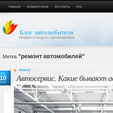
ГЛАВНАЯ
КОММЕНТАРИИ
КОНТАКТЫ
RSS
Блог автолюбителя
РЕМОНТ И УХОД ЗА АВТОМОБИЛЕМ
"ремонт автомобилей"
Метка
РЕМОНТ
фев
Автосервис. Какие бывают 
10
2018