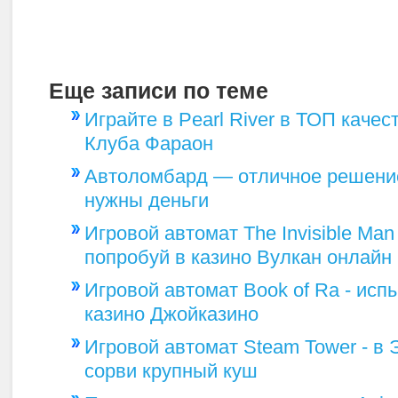
Еще записи по теме
Играйте в Pearl River в ТОП качест
Клуба Фараон
Автоломбард — отличное решение
нужны деньги
Игровой автомат The Invisible Man
попробуй в казино Вулкан онлайн
Игровой автомат Book of Ra - исп
казино Джойказино
Игровой автомат Steam Tower - в
сорви крупный куш