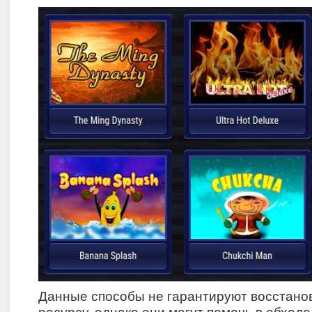
Данные способы не гарантируют восстанов